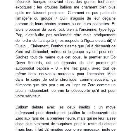
nébuleux français oeuvrant dans des genres tout aussi
exotiques : les groupes italiens me charment bien plus
qu’ils me laissent perplexes. Comment ne pas parler de
l’imagerie du groupe ? Qu’il s’agisse de leur dégaine
comme de leurs photos promos ou de leurs pochettes. Et
alors proposer du punk rock bien à l’ancienne, typé Iggy
Pop, c’est-à-dire pas seulement rétro mais pratiquement
de l’ordre de l’antiquité (mes respects à l’Iguane cela dit) ?
Ouaip… Clairement, l’enthousiasme que j’ai à découvrir ce
Zero est démentiel, même si le groupe n’y est pour rien.
Sachez tout de même que cet opus, le premier sur Go
Down Records, est un remaster de leur premier jet
autoproduit baptisé « 0 » (ne riez pas!), avec tout de
même deux nouveaux morceaux pour l’occasion. Mais
dans le cadre de cette chronique, comme souvent, ça
n’importe que très peu : on va juger ce Zero comme un
album indépendant, comme la découverte qu’il est pour
votre serviteur.
L’album débute avec les deux inédits : un move
intéressant pour directement justifier la redécouverte de
Zero aux fans de la première heure, mais qui ne leur laisse
donc plus vraiment de surprises pour le reste du disque
(mais bon, il fait 32 minutes pour onze morceaux, juste ce