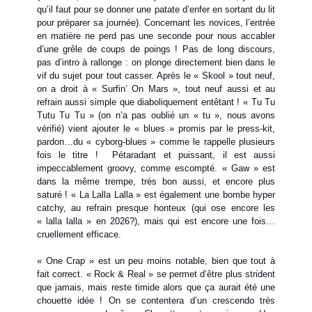
qu’il faut pour se donner une patate d’enfer en sortant du lit
pour préparer sa journée). Concernant les novices, l’entrée
en matière ne perd pas une seconde pour nous accabler
d’une grêle de coups de poings ! Pas de long discours,
pas d’intro à rallonge : on plonge directement bien dans le
vif du sujet pour tout casser. Après le « Skool » tout neuf,
on a droit à « Surfin’ On Mars », tout neuf aussi et au
refrain aussi simple que diaboliquement entêtant ! « Tu Tu
Tutu Tu Tu » (on n’a pas oublié un « tu », nous avons
vérifié) vient ajouter le « blues » promis par le press-kit,
pardon…du « cyborg-blues » comme le rappelle plusieurs
fois le titre ! Pétaradant et puissant, il est aussi
impeccablement groovy, comme escompté. « Gaw » est
dans la même trempe, très bon aussi, et encore plus
saturé ! « La Lalla Lalla » est également une bombe hyper
catchy, au refrain presque honteux (qui ose encore les
« lalla lalla » en 2026?), mais qui est encore une fois…
cruellement efficace.
« One Crap » est un peu moins notable, bien que tout à
fait correct. « Rock & Real » se permet d’être plus strident
que jamais, mais reste timide alors que ça aurait été une
chouette idée ! On se contentera d’un crescendo très