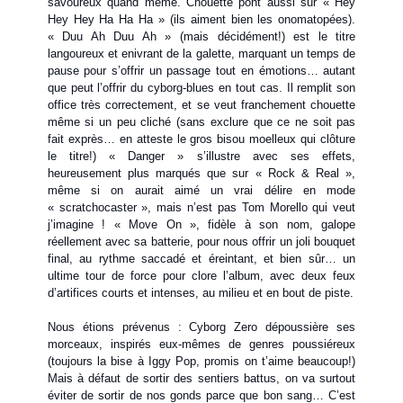
savoureux quand même. Chouette pont aussi sur « Hey
Hey Hey Ha Ha Ha » (ils aiment bien les onomatopées).
« Duu Ah Duu Ah » (mais décidément!) est le titre
langoureux et enivrant de la galette, marquant un temps de
pause pour s’offrir un passage tout en émotions… autant
que peut l’offrir du cyborg-blues en tout cas. Il remplit son
office très correctement, et se veut franchement chouette
même si un peu cliché (sans exclure que ce ne soit pas
fait exprès… en atteste le gros bisou moelleux qui clôture
le titre!) « Danger » s’illustre avec ses effets,
heureusement plus marqués que sur « Rock & Real »,
même si on aurait aimé un vrai délire en mode
« scratchocaster », mais n’est pas Tom Morello qui veut
j’imagine ! « Move On », fidèle à son nom, galope
réellement avec sa batterie, pour nous offrir un joli bouquet
final, au rythme saccadé et éreintant, et bien sûr… un
ultime tour de force pour clore l’album, avec deux feux
d’artifices courts et intenses, au milieu et en bout de piste.
Nous étions prévenus : Cyborg Zero dépoussière ses
morceaux, inspirés eux-mêmes de genres poussiéreux
(toujours la bise à Iggy Pop, promis on t’aime beaucoup!)
Mais à défaut de sortir des sentiers battus, on va surtout
éviter de sortir de nos gonds parce que bon sang… C’est