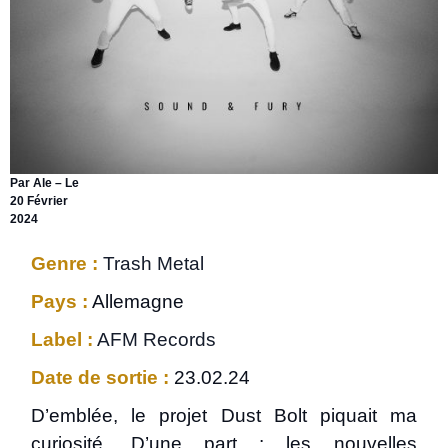
Par Ale – Le
20 Février
2024
Genre :
Trash Metal
Pays :
Allemagne
Label :
AFM Records
Date de sortie :
23.02.24
D’emblée, le projet Dust Bolt piquait ma
curiosité. D’une part : les nouvelles