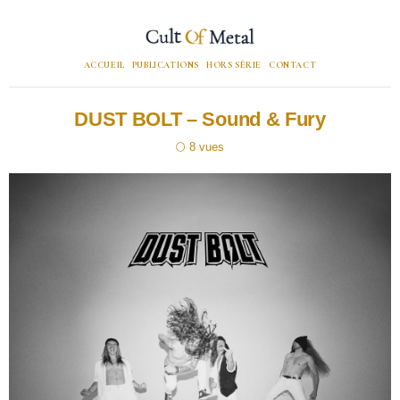
ACCUEIL
PUBLICATIONS
HORS SÉRIE
CONTACT
DUST BOLT – Sound & Fury
8