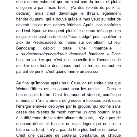
que d’autres estiment que ce n’est pas du metal et plutôt
un genre à part, mais bref… y’a des relents de punk là-
dedans), mais c’est davantage le thrash, également
héritier du punk, qui a trouvé grâce à mes yeux au point de
devenir l’un de mes genres fétiches. Après, nos confrères
de Deaf Sparrow évoquent plutôt le curieux mélange bien
singulier de post-punk et de “krautsludge” pour qualifier la
zick de Predeceased, du moins sur cet album. Et leur
Bandcamp déploit toute une ribambelle :
« sludge/noise/grunge/kraut drenched hardcore »
Donc
bon, on va dire que c’est une nouvelle fois l’occasion de
se dire que foutre des cases tout le temps, surtout en
parlant de punk, c’est quand même un peu con.
Au final qu’importe après tout. Ce qu’on retiendra c’est que
Weirdo Riffers est un assaut pour les oreilles… Dans le
bon sens du terme. C’est foutraque et strident, bordélique
et hurlant. Y’a clairement de grosses influences punk dans
l’énergie énervée déployée par le groupe, qui donne sans
cesse des raisons de mosh comme un gros bourrin. Mais
à la différence de bien des albums de punk, il n’y a pas de
chanson débile et fun sur un sujet léger (que ce soit la
bière ou la fête). Il n’y a pas de titre plus lent et émouvant.
C’est une cascade de coutelas constante, où chaque