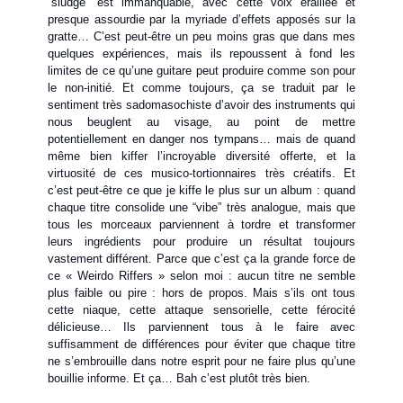
“sludge” est immanquable, avec cette voix éraillée et
presque assourdie par la myriade d’effets apposés sur la
gratte… C’est peut-être un peu moins gras que dans mes
quelques expériences, mais ils repoussent à fond les
limites de ce qu’une guitare peut produire comme son pour
le non-initié. Et comme toujours, ça se traduit par le
sentiment très sadomasochiste d’avoir des instruments qui
nous beuglent au visage, au point de mettre
potentiellement en danger nos tympans… mais de quand
même bien kiffer l’incroyable diversité offerte, et la
virtuosité de ces musico-tortionnaires très créatifs. Et
c’est peut-être ce que je kiffe le plus sur un album : quand
chaque titre consolide une “vibe” très analogue, mais que
tous les morceaux parviennent à tordre et transformer
leurs ingrédients pour produire un résultat toujours
vastement différent. Parce que c’est ça la grande force de
ce « Weirdo Riffers » selon moi : aucun titre ne semble
plus faible ou pire : hors de propos. Mais s’ils ont tous
cette niaque, cette attaque sensorielle, cette férocité
délicieuse… Ils parviennent tous à le faire avec
suffisamment de différences pour éviter que chaque titre
ne s’embrouille dans notre esprit pour ne faire plus qu’une
bouillie informe. Et ça… Bah c’est plutôt très bien.