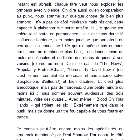
instant est abrasif, chaque titre veut nous exploser les
tympans avec violence. On dira aussi qu’en comparaison
au punk, nous somme sur quelque chose de bien plus
sombre: il n’y a pas ce côté misérable mais résigné, cette
capacité à plaisanter sur notre misère. Ici, le groupe est
coléreux et brutal en permanence… elle est sans doute là
l’influence hardcore, bien moins jouasse que son aïeul, du
peu que j’en connaisse ! Ce qui n’empêche pas certains
titres, comme mentionné plus haut, de donner envie de
rouler des épaules et de foutre des coups de pieds à ses
voisins (exprès ou non). C’est le cas de “The News”,
“Popularity Protest/Chant”, “Heroes By David Bowie” (oui
c’est le nom complet du morceau, et une sacrée salve
d’explosions d’ailleurs!) et bien d’autres. Et c’est plus
anecdotique, mais pas de morceaux d’une petite minute ou
moins ici : nous somme souvent au-dessus des trois
minutes, voire des quatre… Avec même « Blood On Your
Hands » qui frôlent les six ! Extrêmement rare dans le
punk, mais ça donne un titre fou capable de vous foutre en
trance.
Je connais peut-être encore moins les spécificités du
krautrock mentionné par Deaf Sparrow. Par contre le côté