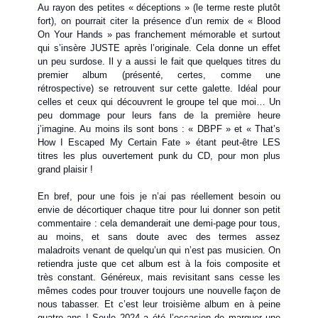
Au rayon des petites « déceptions » (le terme reste plutôt
fort), on pourrait citer la présence d’un remix de « Blood
On Your Hands » pas franchement mémorable et surtout
qui s’insère JUSTE après l’originale. Cela donne un effet
un peu surdose. Il y a aussi le fait que quelques titres du
premier album (présenté, certes, comme une
rétrospective) se retrouvent sur cette galette. Idéal pour
celles et ceux qui découvrent le groupe tel que moi… Un
peu dommage pour leurs fans de la première heure
j’imagine. Au moins ils sont bons : « DBPF » et « That’s
How I Escaped My Certain Fate » étant peut-être LES
titres les plus ouvertement punk du CD, pour mon plus
grand plaisir !
En bref, pour une fois je n’ai pas réellement besoin ou
envie de décortiquer chaque titre pour lui donner son petit
commentaire : cela demanderait une demi-page pour tous,
au moins, et sans doute avec des termes assez
maladroits venant de quelqu’un qui n’est pas musicien. On
retiendra juste que cet album est à la fois composite et
très constant. Généreux, mais revisitant sans cesse les
mêmes codes pour trouver toujours une nouvelle façon de
nous tabasser. Et c’est leur troisième album en à peine
quatre ans ! Seule 2024 a été l’occasion de marquer une