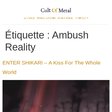
ACCUEIL
PUBLICATIONS
HORS SÉRIE
CONTACT
Étiquette :
Ambush
Reality
ENTER SHIKARI – A Kiss For The Whole
World