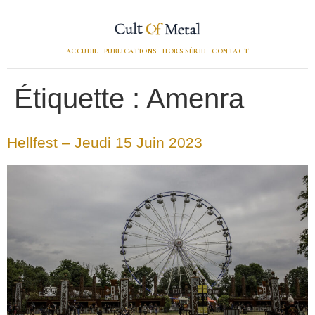
ACCUEIL
PUBLICATIONS
HORS SÉRIE
CONTACT
Étiquette :
Amenra
Hellfest – Jeudi 15 Juin 2023