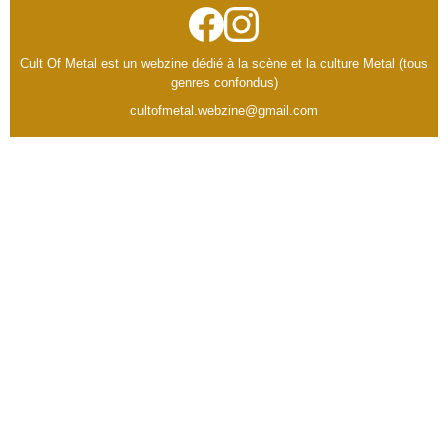
Cult Of Metal est un webzine dédié à la scène et la culture Metal (tous
genres confondus)
cultofmetal.webzine@gmail.com