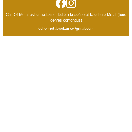
Cult Of Metal est un webzine dédié à la scène et la culture Metal (tous
genres confondus)
cultofmetal.webzine@gmail.com