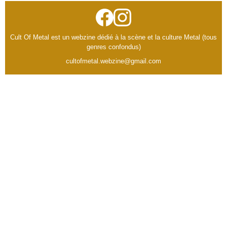
Cult Of Metal est un webzine dédié à la scène et la culture Metal (tous
genres confondus)
cultofmetal.webzine@gmail.com