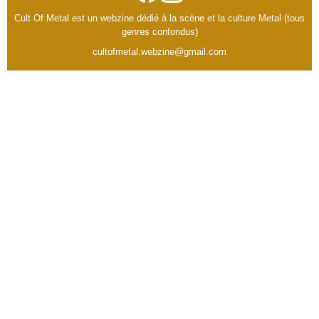
Cult Of Metal est un webzine dédié à la scène et la culture Metal (tous
genres confondus)
cultofmetal.webzine@gmail.com