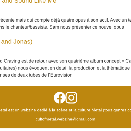
and Sound Like Me
nte mais qui compte déjà quatre opus à son actif. Avec un tel r
ons le chanteur/bassiste, Sam nous présenter ce nouvel opus
a and Jonas)
d Craving est de retour avec son quatrième album concept « Cal
(guitaires) nous évoquent en détail la production et la thématiqu
rises de deux tubes de l’Eurovision
etal est un webzine dédié à la scène et la culture Metal (tous genres 
cultofmetal.webzine@gmail.com