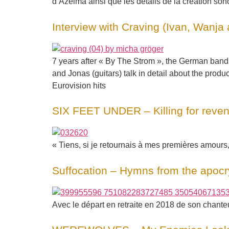
d’Azelma ainsi que les détails de la création sono
Interview with Craving (Ivan, Wanja
7 years after « By The Strom », the German band C
and Jonas (guitars) talk in detail about the produ
Eurovision hits
SIX FEET UNDER – Killing for reve
« Tiens, si je retournais à mes premières amour
Suffocation – Hymns from the apoc
Avec le départ en retraite en 2018 de son chante