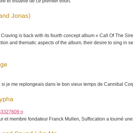
re et visuelle de ce premier effort.
 and Jonas)
raving is back with its fourth concept album « Call Of The Sire
ction and thematic aspects of the album, their desire to sing in 
nge
s, si je me replongeais dans le bon vieux temps de Cannibal Co
rypha
ur et membre fondateur Franck Mullen, Suffocation a tourné une