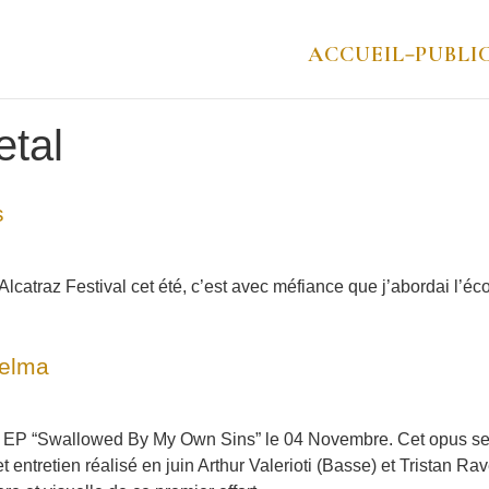
ACCUEIL
PUBLI
–
tal
s
Alcatraz Festival cet été, c’est avec méfiance que j’abordai l’é
zelma
ier EP “Swallowed By My Own Sins” le 04 Novembre. Cet opus s
 entretien réalisé en juin Arthur Valerioti (Basse) et Tristan R