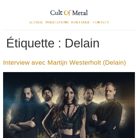
ACCUEIL
PUBLICATIONS
HORS SÉRIE
CONTACT
Étiquette :
Delain
Interview avec Martijn Westerholt (Delain)