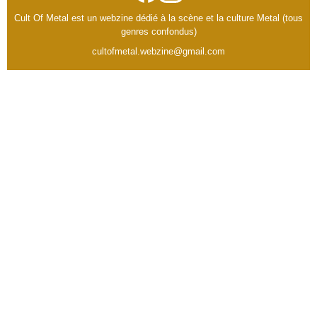
Cult Of Metal est un webzine dédié à la scène et la culture Metal (tous
genres confondus)
cultofmetal.webzine@gmail.com