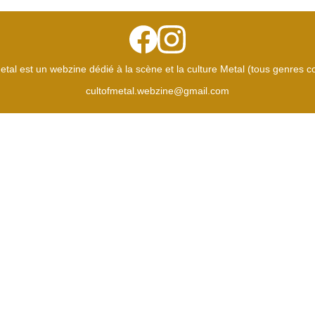
etal est un webzine dédié à la scène et la culture Metal (tous genres 
cultofmetal.webzine@gmail.com