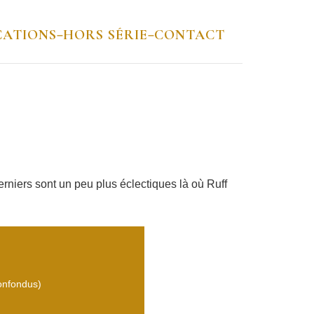
CATIONS
HORS SÉRIE
CONTACT
–
–
niers sont un peu plus éclectiques là où Ruff
confondus)