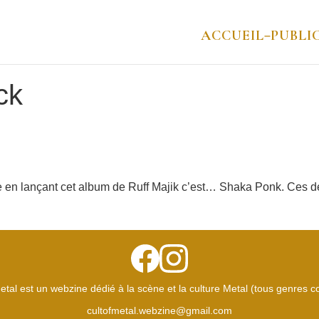
ACCUEIL
PUBLI
–
ck
 en lançant cet album de Ruff Majik c’est… Shaka Ponk. Ces der
etal est un webzine dédié à la scène et la culture Metal (tous genres 
cultofmetal.webzine@gmail.com