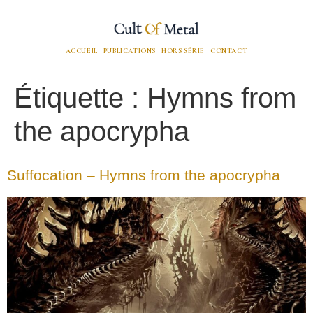
ACCUEIL
PUBLICATIONS
HORS SÉRIE
CONTACT
Étiquette :
Hymns from
the apocrypha
Suffocation – Hymns from the apocrypha