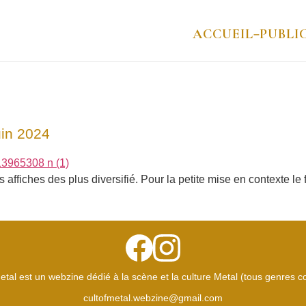
ACCUEIL
PUBLI
–
uin 2024
s affiches des plus diversifié. Pour la petite mise en contexte l
etal est un webzine dédié à la scène et la culture Metal (tous genres 
cultofmetal.webzine@gmail.com