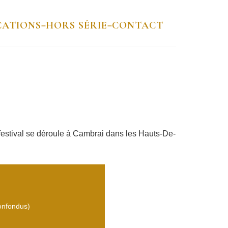
CATIONS
HORS SÉRIE
CONTACT
–
–
e festival se déroule à Cambrai dans les Hauts-De-
confondus)