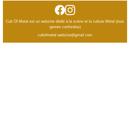
Cult Of Metal est un webzine dédié à la scène et la culture Metal (tous
genres confondus)
cultofmetal.webzine@gmail.com