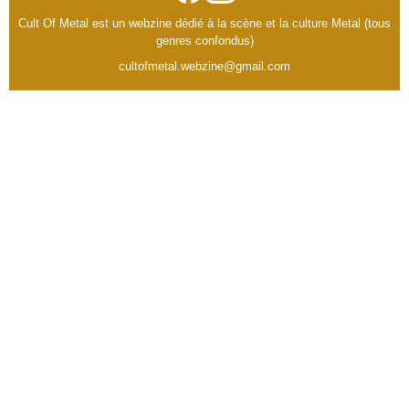
Cult Of Metal est un webzine dédié à la scène et la culture Metal (tous
genres confondus)
cultofmetal.webzine@gmail.com