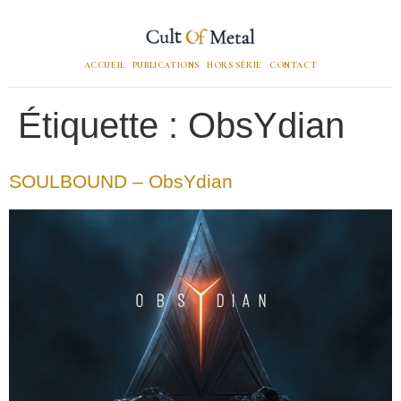
ACCUEIL
PUBLICATIONS
HORS SÉRIE
CONTACT
Étiquette :
ObsYdian
SOULBOUND – ObsYdian