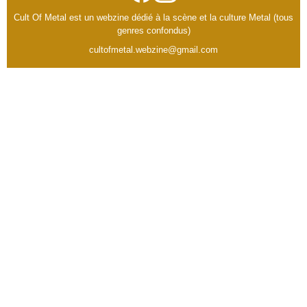
Cult Of Metal est un webzine dédié à la scène et la culture Metal (tous
genres confondus)
cultofmetal.webzine@gmail.com