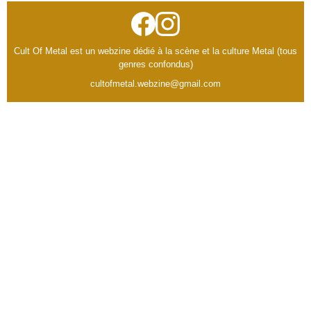
Cult Of Metal est un webzine dédié à la scène et la culture Metal (tous
genres confondus)
cultofmetal.webzine@gmail.com