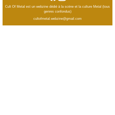
Cult Of Metal est un webzine dédié à la scène et la culture Metal (tous
genres confondus)
cultofmetal.webzine@gmail.com