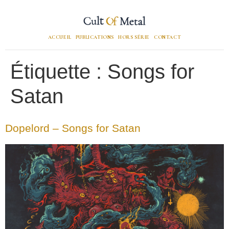
ACCUEIL
PUBLICATIONS
HORS SÉRIE
CONTACT
Étiquette :
Songs for
Satan
Dopelord – Songs for Satan