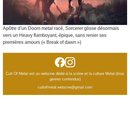
Apôtre d’un Doom metal racé, Sorcerer glisse désormais
vers un Heavy flamboyant, épique, sans renier ses
premières amours (« Break of dawn »)
Cult Of Metal est un webzine dédié à la scène et la culture Metal (tous
genres confondus)
cultofmetal.webzine@gmail.com