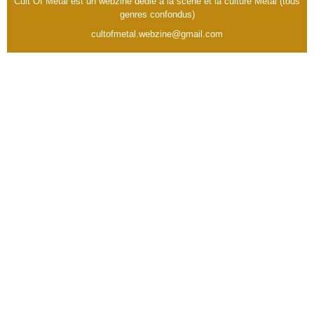
Cult Of Metal est un webzine dédié à la scène et la culture Metal (tous
genres confondus)
cultofmetal.webzine@gmail.com