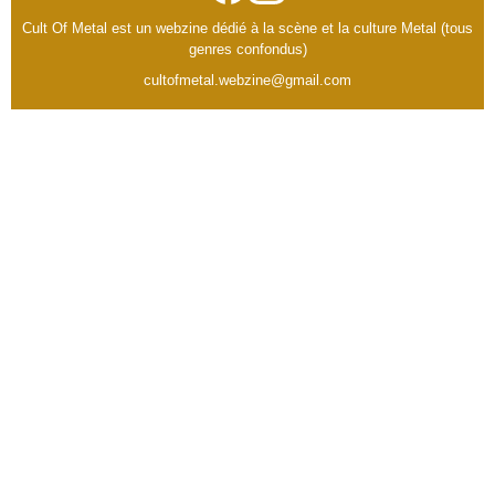
Cult Of Metal est un webzine dédié à la scène et la culture Metal (tous
genres confondus)
cultofmetal.webzine@gmail.com