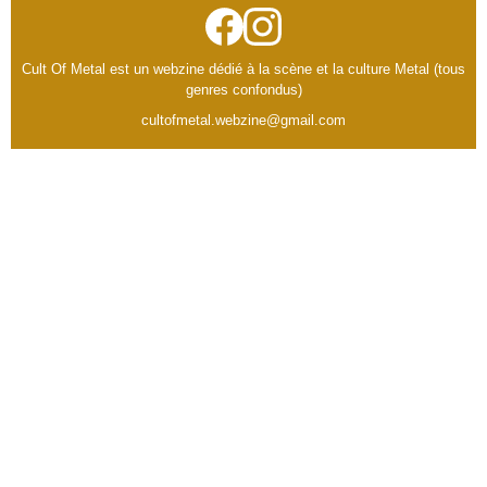
Cult Of Metal est un webzine dédié à la scène et la culture Metal (tous
genres confondus)
cultofmetal.webzine@gmail.com