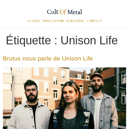
ACCUEIL
PUBLICATIONS
HORS SÉRIE
CONTACT
Étiquette :
Unison Life
Brutus nous parle de Unison Life