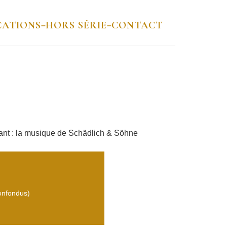
CATIONS
HORS SÉRIE
CONTACT
–
–
tant : la musique de Schädlich & Söhne
confondus)