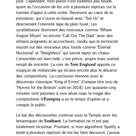
joué. Cependant, mon plaisir n’est toutefois pas boudé,
ayant eu l’occasion de les voir à plusieurs reprises sur la
tournée d’appui à cette sortie. Revenons au cœur de la
prestation, qui s’ouvre en beauté avec “Set Us” et
directement l’intensité tape de plein fouet. Les
synthétiseurs illuminent des morceaux comme “Where
August Mourn” ou encore “Call Out The Dark” avec des
refrains poignants et accrocheurs, tandis que la technicité
ressort sur des morceaux plus lourds comme “Eternal
Nocturnal” et “Weightless” qui seront repris en chœur.
L’ensemble est bien rodé, c’est précis, propre mais surtout
rempli de sincérité. La voix de
Tom Englund
apporte ce
soupçon de mélancolie qui écrase encore plus le désarroi
des compositions. La conclusion résonne avec le
désormais classique “King of Errors” (l’unique titre issu de
“Hymns for the Broken” sorti en 2014). Les quarante-cinq
minutes sont passées à vive allure mais la magie des
compositions d’
Evergrey
a eu le temps d’opérer et a
conquis le public.
Le bal des découvertes continue sous la Temple avec les
britanniques de
Svalbard
. La formation ne m’est pas
totalement inconnue. Pourtant, si mon algorithme Spotify a
tenté à plusieurs reprises de me les faire découvrir, j’avoue