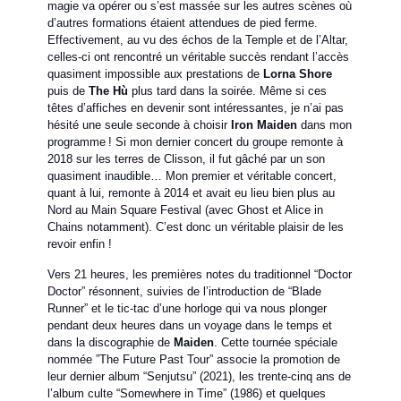
magie va opérer ou s’est massée sur les autres scènes où
d’autres formations étaient attendues de pied ferme.
Effectivement, au vu des échos de la Temple et de l’Altar,
celles-ci ont rencontré un véritable succès rendant l’accès
quasiment impossible aux prestations de
Lorna Shore
puis de
The Hù
plus tard dans la soirée. Même si ces
têtes d’affiches en devenir sont intéressantes, je n’ai pas
hésité une seule seconde à choisir
Iron Maiden
dans mon
programme ! Si mon dernier concert du groupe remonte à
2018 sur les terres de Clisson, il fut gâché par un son
quasiment inaudible… Mon premier et véritable concert,
quant à lui, remonte à 2014 et avait eu lieu bien plus au
Nord au Main Square Festival (avec Ghost et Alice in
Chains notamment). C’est donc un véritable plaisir de les
revoir enfin !
Vers 21 heures, les premières notes du traditionnel “Doctor
Doctor” résonnent, suivies de l’introduction de “Blade
Runner” et le tic-tac d’une horloge qui va nous plonger
pendant deux heures dans un voyage dans le temps et
dans la discographie de
Maiden
. Cette tournée spéciale
nommée ”The Future Past Tour” associe la promotion de
leur dernier album “Senjutsu” (2021), les trente-cinq ans de
l’album culte “Somewhere in Time” (1986) et quelques