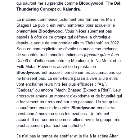
qui sauront me surprendre comme
Bloodywood
,
The Dali
Thundering Concept
ou
Kalandra
.
La matinée commence justement très fort sur les Main
Stages ! Le public est venu nombreux pour accueillir le
phénomène
Bloodywood
. Vous n’êtes sûrement pas
passés à côté de ce groupe qui défraye la chronique
depuis la sortie de son premier album “Rakshak” en 2022.
Sous ce nom explicite se dévoile un audacieux mélange
de sonorités traditionnelles indiennes
(apporté grâce à un
Dohol)
et d’influences entre le Metalcore, le Nu Metal et le
Folk Metal. Revenons au vif de la prestation :
Bloodywood
est accueilli par d’énormes acclamations qui
ne finissent pas. La demi-heure passe à vive allure et ils
vont enchaîner leurs hits les plus efficaces : “Aaj”,
“Gaddaar” ou encore “Machi Bhasad (Expect a Riot)”. Leur
crossover amène un moment d’exotisme et de brutalité qui
a facilement tout retourné sur son passage. Un set qui a
assurément conquis le public.
Bloodywood
conclut sa
prestation à nouveau sous les ovations. Un très bel
accueil. Il est certain que nous allons revoir le groupe très
prochainement plus haut sur l’affiche !
Je n’ai pas le temps de souffler et je file à la scène Altar