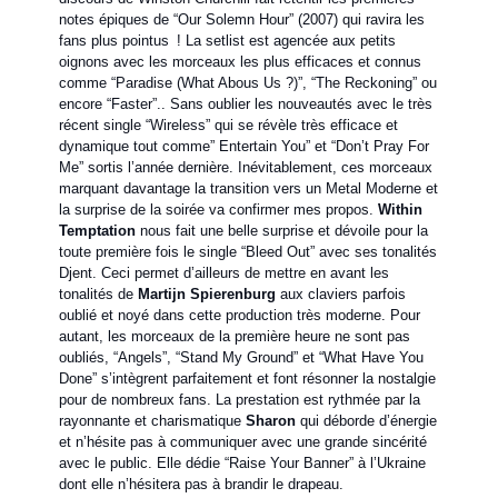
notes épiques de “Our Solemn Hour” (2007) qui ravira les
fans plus pointus ! La setlist est agencée aux petits
oignons avec les morceaux les plus efficaces et connus
comme “Paradise (What Abous Us ?)”, “The Reckoning” ou
encore “Faster”.. Sans oublier les nouveautés avec le très
récent single “Wireless” qui se révèle très efficace et
dynamique tout comme” Entertain You” et “Don’t Pray For
Me” sortis l’année dernière. Inévitablement, ces morceaux
marquant davantage la transition vers un Metal Moderne et
la surprise de la soirée va confirmer mes propos.
Within
Temptation
nous fait une belle surprise et dévoile pour la
toute première fois le single “Bleed Out” avec ses tonalités
Djent. Ceci permet d’ailleurs de mettre en avant les
tonalités de
Martijn Spierenburg
aux claviers parfois
oublié et noyé dans cette production très moderne. Pour
autant, les morceaux de la première heure ne sont pas
oubliés, “Angels”, “Stand My Ground” et “What Have You
Done” s’intègrent parfaitement et font résonner la nostalgie
pour de nombreux fans. La prestation est rythmée par la
rayonnante et charismatique
Sharon
qui déborde d’énergie
et n’hésite pas à communiquer avec une grande sincérité
avec le public. Elle dédie “Raise Your Banner” à l’Ukraine
dont elle n’hésitera pas à brandir le drapeau.