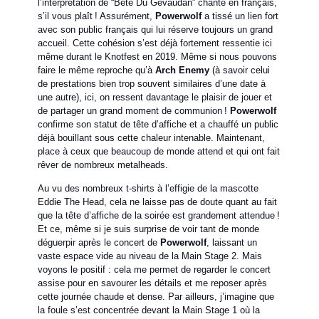
l’interprétation de “Bête Du Gévaudan” chanté en français,
s’il vous plaît ! Assurément,
Powerwolf
a tissé un lien fort
avec son public français qui lui réserve toujours un grand
accueil. Cette cohésion s’est déjà fortement ressentie ici
même durant le Knotfest en 2019. Même si nous pouvons
faire le même reproche qu’à
Arch Enemy
(à savoir celui
de prestations bien trop souvent similaires d’une date à
une autre), ici, on ressent davantage le plaisir de jouer et
de partager un grand moment de communion !
Powerwolf
confirme son statut de tête d’affiche et a chauffé un public
déjà bouillant sous cette chaleur intenable. Maintenant,
place à ceux que beaucoup de monde attend et qui ont fait
rêver de nombreux metalheads.
Au vu des nombreux t-shirts à l’effigie de la mascotte
Eddie The Head, cela ne laisse pas de doute quant au fait
que la tête d’affiche de la soirée est grandement attendue !
Et ce, même si je suis surprise de voir tant de monde
déguerpir après le concert de
Powerwolf
, laissant un
vaste espace vide au niveau de la Main Stage 2. Mais
voyons le positif : cela me permet de regarder le concert
assise pour en savourer les détails et me reposer après
cette journée chaude et dense. Par ailleurs, j’imagine que
la foule s’est concentrée devant la Main Stage 1 où la