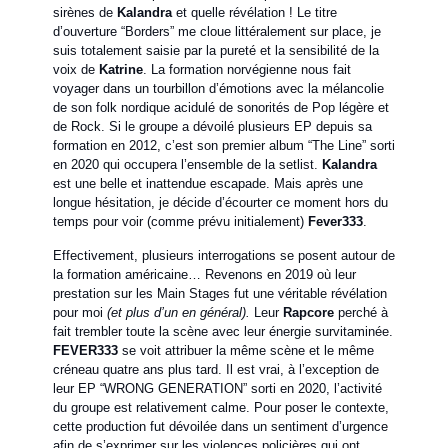
sirènes de
Kalandra
et quelle révélation ! Le titre
d’ouverture “Borders” me cloue littéralement sur place, je
suis totalement saisie par la pureté et la sensibilité de la
voix de
Katrine
. La formation norvégienne nous fait
voyager dans un tourbillon d’émotions avec la mélancolie
de son folk nordique acidulé de sonorités de Pop légère et
de Rock. Si le groupe a dévoilé plusieurs EP depuis sa
formation en 2012, c’est son premier album “The Line” sorti
en 2020 qui occupera l’ensemble de la setlist.
Kalandra
est une belle et inattendue escapade. Mais après une
longue hésitation, je décide d’écourter ce moment hors du
temps pour voir (comme prévu initialement)
Fever333
.
Effectivement, plusieurs interrogations se posent autour de
la formation américaine… Revenons en 2019 où leur
prestation sur les Main Stages fut une véritable révélation
pour moi
(et plus d’un en général).
Leur
Rapcore
perché à
fait trembler toute la scène avec leur énergie survitaminée.
FEVER333
se voit attribuer la même scène et le même
créneau quatre ans plus tard. Il est vrai, à l’exception de
leur EP “WRONG GENERATION” sorti en 2020, l’activité
du groupe est relativement calme. Pour poser le contexte,
cette production fut dévoilée dans un sentiment d’urgence
afin de s’exprimer sur les violences policières qui ont