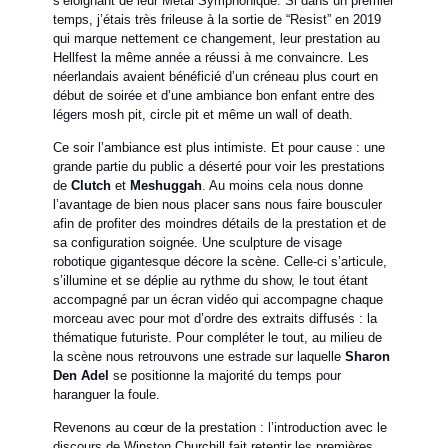
s’éloignant de leur Metal Symphonique. Si dans un premier
temps, j’étais très frileuse à la sortie de “Resist” en 2019
qui marque nettement ce changement, leur prestation au
Hellfest la même année a réussi à me convaincre. Les
néerlandais avaient bénéficié d’un créneau plus court en
début de soirée et d’une ambiance bon enfant entre des
légers mosh pit, circle pit et même un wall of death.
Ce soir l’ambiance est plus intimiste. Et pour cause : une
grande partie du public a déserté pour voir les prestations
de
Clutch
et
Meshuggah
. Au moins cela nous donne
l’avantage de bien nous placer sans nous faire bousculer
afin de profiter des moindres détails de la prestation et de
sa configuration soignée. Une sculpture de visage
robotique gigantesque décore la scène. Celle-ci s’articule,
s’illumine et se déplie au rythme du show, le tout étant
accompagné par un écran vidéo qui accompagne chaque
morceau avec pour mot d’ordre des extraits diffusés : la
thématique futuriste. Pour compléter le tout, au milieu de
la scène nous retrouvons une estrade sur laquelle
Sharon
Den Adel
se positionne la majorité du temps pour
haranguer la foule.
Revenons au cœur de la prestation : l’introduction avec le
discours de Winston Churchill fait retentir les premières