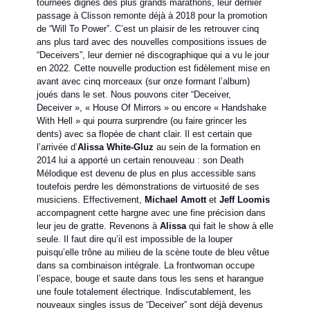
tournées dignes des plus grands marathons, leur dernier
passage à Clisson remonte déjà à 2018 pour la promotion
de “Will To Power”. C’est un plaisir de les retrouver cinq
ans plus tard avec des nouvelles compositions issues de
“Deceivers”, leur dernier né discographique qui a vu le jour
en 2022. Cette nouvelle production est fidèlement mise en
avant avec cinq morceaux (sur onze formant l’album)
joués dans le set. Nous pouvons citer “Deceiver,
Deceiver », « House Of Mirrors » ou encore « Handshake
With Hell » qui pourra surprendre (ou faire grincer les
dents) avec sa flopée de chant clair. Il est certain que
l’arrivée d’
Alissa White-Gluz
au sein de la formation en
2014 lui a apporté un certain renouveau : son Death
Mélodique est devenu de plus en plus accessible sans
toutefois perdre les démonstrations de virtuosité de ses
musiciens. Effectivement,
Michael Amott
et
Jeff Loomis
accompagnent cette hargne avec une fine précision dans
leur jeu de gratte. Revenons à
Alissa
qui fait le show à elle
seule. Il faut dire qu’il est impossible de la louper
puisqu’elle trône au milieu de la scène toute de bleu vêtue
dans sa combinaison intégrale. La frontwoman occupe
l’espace, bouge et saute dans tous les sens et harangue
une foule totalement électrique. Indiscutablement, les
nouveaux singles issus de “Deceiver” sont déjà devenus