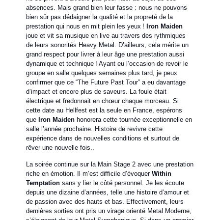
absences. Mais grand bien leur fasse : nous ne pouvons
bien sûr pas dédaigner la qualité et la propreté de la
prestation qui nous en mit plein les yeux !
Iron Maiden
joue et vit sa musique en live au travers des rythmiques
de leurs sonorités Heavy Metal. D’ailleurs, cela mérite un
grand respect pour livrer à leur âge une prestation aussi
dynamique et technique ! Ayant eu l’occasion de revoir le
groupe en salle quelques semaines plus tard, je peux
confirmer que ce “The Future Past Tour” a eu davantage
d’impact et encore plus de saveurs. La foule était
électrique et fredonnait en chœur chaque morceau. Si
cette date au Hellfest est la seule en France, espérons
que
Iron Maiden
honorera cette tournée exceptionnelle en
salle l’année prochaine. Histoire de revivre cette
expérience dans de nouvelles conditions et surtout de
rêver une nouvelle fois..
La soirée continue sur la Main Stage 2 avec une prestation
riche en émotion. Il m’est difficile d’évoquer
Within
Temptation
sans y lier le côté personnel. Je les écoute
depuis une dizaine d’années, telle une histoire d’amour et
de passion avec des hauts et bas. Effectivement, leurs
dernières sorties ont pris un virage orienté Metal Moderne,