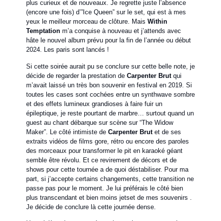
plus curieux et de nouveaux. Je regrette juste l’absence
(encore une fois) d’”Ice Queen” sur le set, qui est à mes
yeux le meilleur morceau de clôture. Mais
Within
Temptation
m’a conquise à nouveau et j’attends avec
hâte le nouvel album prévu pour la fin de l’année ou début
2024. Les paris sont lancés !
Si cette soirée aurait pu se conclure sur cette belle note, je
décide de regarder la prestation de
Carpenter Brut
qui
m’avait laissé un très bon souvenir en festival en 2019. Si
toutes les cases sont cochées entre un synthwave sombre
et des effets lumineux grandioses à faire fuir un
épileptique, je reste pourtant de marbre… surtout quand un
guest au chant débarque sur scène sur “The Widow
Maker”. Le côté intimiste de
Carpenter Brut
et de ses
extraits vidéos de films gore, rétro ou encore des paroles
des morceaux pour transformer le pit en karaoké géant
semble être révolu. Et ce revirement de décors et de
shows pour cette tournée a de quoi déstabiliser. Pour ma
part, si j’accepte certains changements, cette transition ne
passe pas pour le moment. Je lui préférais le côté bien
plus transcendant et bien moins jetset de mes souvenirs .
Je décide de conclure là cette journée dense.