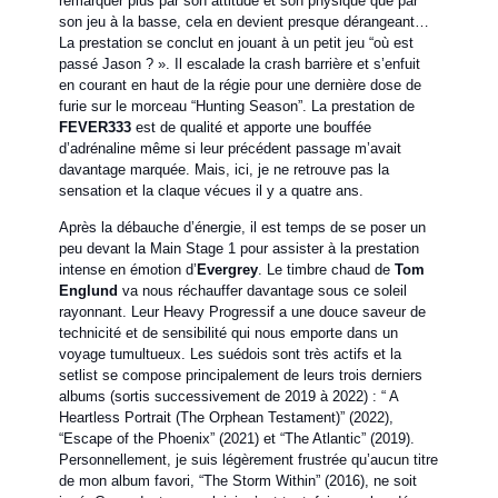
remarquer plus par son attitude et son physique que par
son jeu à la basse, cela en devient presque dérangeant…
La prestation se conclut en jouant à un petit jeu “où est
passé Jason ? ». Il escalade la crash barrière et s’enfuit
en courant en haut de la régie pour une dernière dose de
furie sur le morceau “Hunting Season”. La prestation de
FEVER333
est de qualité et apporte une bouffée
d’adrénaline même si leur précédent passage m’avait
davantage marquée. Mais, ici, je ne retrouve pas la
sensation et la claque vécues il y a quatre ans.
Après la débauche d’énergie, il est temps de se poser un
peu devant la Main Stage 1 pour assister à la prestation
intense en émotion d’
Evergrey
. Le timbre chaud de
Tom
Englund
va nous réchauffer davantage sous ce soleil
rayonnant. Leur Heavy Progressif a une douce saveur de
technicité et de sensibilité qui nous emporte dans un
voyage tumultueux. Les suédois sont très actifs et la
setlist se compose principalement de leurs trois derniers
albums (sortis successivement de 2019 à 2022) : “ A
Heartless Portrait (The Orphean Testament)” (2022),
“Escape of the Phoenix” (2021) et “The Atlantic” (2019).
Personnellement, je suis légèrement frustrée qu’aucun titre
de mon album favori, “The Storm Within” (2016), ne soit