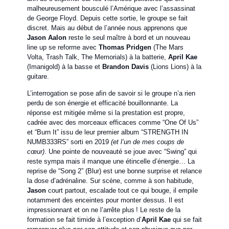
malheureusement bousculé l’Amérique avec l’assassinat
de George Floyd. Depuis cette sortie, le groupe se fait
discret. Mais au début de l’année nous apprenons que
Jason Aalon
reste le seul maître à bord et un nouveau
line up se reforme avec
Thomas Pridgen
(The Mars
Volta, Trash Talk, The Memorials) à la batterie,
April Kae
(Imanigold) à la basse et
Brandon Davis
(Lions Lions) à la
guitare.
L’interrogation se pose afin de savoir si le groupe n’a rien
perdu de son énergie et efficacité bouillonnante. La
réponse est mitigée même si la prestation est propre,
cadrée avec des morceaux efficaces comme “One Of Us”
et “Burn It” issu de leur premier album “STRENGTH IN
NUMB333RS” sorti en 2019
(et l’un de mes coups de
cœur)
. Une pointe de nouveauté se joue avec “Swing” qui
reste sympa mais il manque une étincelle d’énergie… La
reprise de “Song 2” (Blur) est une bonne surprise et relance
la dose d’adrénaline. Sur scène, comme à son habitude,
Jason
court partout, escalade tout ce qui bouge, il empile
notamment des enceintes pour monter dessus. Il est
impressionnant et on ne l’arrête plus ! Le reste de la
formation se fait timide à l’exception d’
April Kae
qui se fait