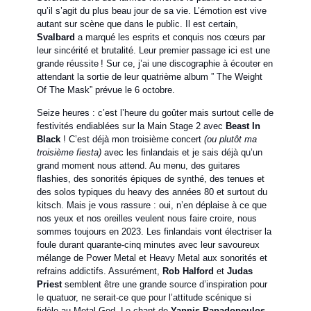
qu’il s’agit du plus beau jour de sa vie. L’émotion est vive
autant sur scène que dans le public. Il est certain,
Svalbard
a marqué les esprits et conquis nos cœurs par
leur sincérité et brutalité. Leur premier passage ici est une
grande réussite ! Sur ce, j’ai une discographie à écouter en
attendant la sortie de leur quatrième album ” The Weight
Of The Mask” prévue le 6 octobre.
Seize heures : c’est l’heure du goûter mais surtout celle de
festivités endiablées sur la Main Stage 2 avec
Beast In
Black
! C’est déjà mon troisième concert
(ou plutôt ma
troisième fiesta)
avec les finlandais et je sais déjà qu’un
grand moment nous attend. Au menu, des guitares
flashies, des sonorités épiques de synthé, des tenues et
des solos typiques du heavy des années 80 et surtout du
kitsch. Mais je vous rassure : oui, n’en déplaise à ce que
nos yeux et nos oreilles veulent nous faire croire, nous
sommes toujours en 2023. Les finlandais vont électriser la
foule durant quarante-cinq minutes avec leur savoureux
mélange de Power Metal et Heavy Metal aux sonorités et
refrains addictifs. Assurément,
Rob Halford
et
Judas
Priest
semblent être une grande source d’inspiration pour
le quatuor, ne serait-ce que pour l’attitude scénique si
fidèle au Metal God. Le chant de
Yannis Papadopoulos