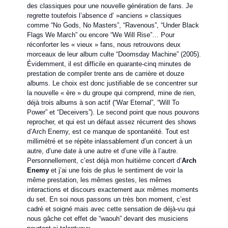
des classiques pour une nouvelle génération de fans. Je
regrette toutefois l’absence d’ »anciens » classiques
comme “No Gods, No Masters”, “Ravenous”, “Under Black
Flags We March” ou encore “We Will Rise”… Pour
réconforter les « vieux » fans, nous retrouvons deux
morceaux de leur album culte “Doomsday Machine” (2005).
Évidemment, il est difficile en quarante-cinq minutes de
prestation de compiler trente ans de carrière et douze
albums. Le choix est donc justifiable de se concentrer sur
la nouvelle « ère » du groupe qui comprend, mine de rien,
déjà trois albums à son actif (“War Eternal”, “Will To
Power” et “Deceivers”). Le second point que nous pouvons
reprocher, et qui est un défaut assez récurrent des shows
d’Arch Enemy, est ce manque de spontanéité. Tout est
millimétré et se répète inlassablement d’un concert à un
autre, d’une date à une autre et d’une ville à l’autre.
Personnellement, c’est déjà mon huitième concert d’
Arch
Enemy
et j’ai une fois de plus le sentiment de voir la
même prestation, les mêmes gestes, les mêmes
interactions et discours exactement aux mêmes moments
du set. En soi nous passons un très bon moment, c’est
cadré et soigné mais avec cette sensation de déjà-vu qui
nous gâche cet effet de “waouh” devant des musiciens