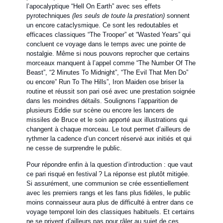
l’apocalyptique “Hell On Earth” avec ses effets
pyrotechniques
(les seuls de toute la prestation)
sonnent
un encore cataclysmique. Ce sont les redoutables et
efficaces classiques “The Trooper” et “Wasted Years” qui
concluent ce voyage dans le temps avec une pointe de
nostalgie. Même si nous pouvons reprocher que certains
morceaux manquent à l’appel comme “The Number Of The
Beast”, “2 Minutes To Midnight”, “The Evil That Men Do”
ou encore” Run To The Hills”, Iron Maiden ose briser la
routine et réussit son pari osé avec une prestation soignée
dans les moindres détails. Soulignons l’apparition de
plusieurs Eddie sur scène ou encore les lancers de
missiles de Bruce et le soin apporté aux illustrations qui
changent à chaque morceau. Le tout permet d’ailleurs de
rythmer la cadence d’un concert réservé aux initiés et qui
ne cesse de surprendre le public.
Pour répondre enfin à la question d’introduction : que vaut
ce pari risqué en festival ? La réponse est plutôt mitigée.
Si assurément, une communion se crée essentiellement
avec les premiers rangs et les fans plus fidèles, le public
moins connaisseur aura plus de difficulté à entrer dans ce
voyage temporel loin des classiques habituels. Et certains
ne se privent d’ailleurs pas pour râler au sujet de ces