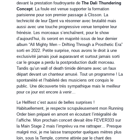
devant la prestation foudroyante de
The Dali Thundering
Concept
. La foule est venue supporter la formation
parisienne pour son premier passage à Clisson. La
technicité de leur Djent va résonner avec brutalité mais
aussi avec une touche progressive venue tempérer leur
frénésie. Les morceaux s’enchaînent, pour le show
d’aujourd’hui, ils seront en majorité issus de leur dernier
album “All Mighty Men – Drifting Through a Prosthetic Era”
sorti en 2022. Petite surprise, nous avons le droit à une
exclusivité jamais joué auparavant et surtout jamais sorti
car le groupe a perdu la postproduction dudit morceau.
Tandis qu’un wall of death timide démarre avec un faux
départ devant un chanteur amusé. Tout un programme ! La
spontanéité et l’habileté des musiciens ont conquis le
public. Une découverte très sympathique mais le meilleur
pour ce jour est encore à venir…
Le Hellfest c’est aussi de belles surprises !
Habituellement, je respecte scrupuleusement mon Running
Order bien préparé en amont en écoutant l’intégralité de
l’affiche. Mon prochain concert devait être FEVER333 sur
la Main Stage 2 mais l’imprévu va me rattraper… Presque
malgré moi, je me laisse transporter quelques mètres plus
loin, sous la Temple, comme attirée par le chant des