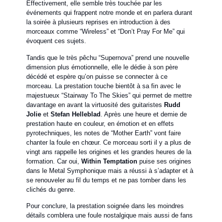
Effectivement, elle semble très touchée par les
événements qui frappent notre monde et en parlera durant
la soirée à plusieurs reprises en introduction à des
morceaux comme “Wireless” et “Don’t Pray For Me” qui
évoquent ces sujets.
Tandis que le très pêchu “Supernova” prend une nouvelle
dimension plus émotionnelle, elle le dédie à son père
décédé et espère qu’on puisse se connecter à ce
morceau. La prestation touche bientôt à sa fin avec le
majestueux “Stairway To The Skies” qui permet de mettre
davantage en avant la virtuosité des guitaristes
Rudd
Jolie
et
Stefan Helleblad
. Après une heure et demie de
prestation haute en couleur, en émotion et en effets
pyrotechniques, les notes de “Mother Earth” vont faire
chanter la foule en chœur. Ce morceau sorti il y a plus de
vingt ans rappelle les origines et les grandes heures de la
formation. Car oui,
Within Temptation
puise ses origines
dans le Metal Symphonique mais a réussi à s’adapter et à
se renouveler au fil du temps et ne pas tomber dans les
clichés du genre.
Pour conclure, la prestation soignée dans les moindres
détails comblera une foule nostalgique mais aussi de fans