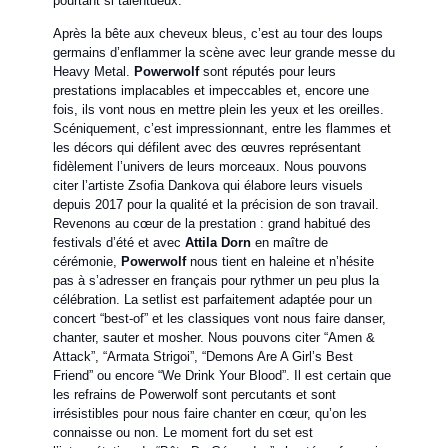
pourtant si talentueux.
Après la bête aux cheveux bleus, c’est au tour des loups
germains d’enflammer la scène avec leur grande messe du
Heavy Metal.
Powerwolf
sont réputés pour leurs
prestations implacables et impeccables et, encore une
fois, ils vont nous en mettre plein les yeux et les oreilles.
Scéniquement, c’est impressionnant, entre les flammes et
les décors qui défilent avec des œuvres représentant
fidèlement l’univers de leurs morceaux. Nous pouvons
citer l’artiste Zsofia Dankova qui élabore leurs visuels
depuis 2017 pour la qualité et la précision de son travail.
Revenons au cœur de la prestation : grand habitué des
festivals d’été et avec
Attila Dorn
en maître de
cérémonie,
Powerwolf
nous tient en haleine et n’hésite
pas à s’adresser en français pour rythmer un peu plus la
célébration. La setlist est parfaitement adaptée pour un
concert “best-of” et les classiques vont nous faire danser,
chanter, sauter et mosher. Nous pouvons citer “Amen &
Attack”, “Armata Strigoi”, “Demons Are A Girl’s Best
Friend” ou encore “We Drink Your Blood”. Il est certain que
les refrains de Powerwolf sont percutants et sont
irrésistibles pour nous faire chanter en cœur, qu’on les
connaisse ou non. Le moment fort du set est