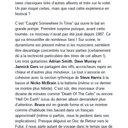
rares classiques tirés d’autres albums et triés sur le volet.
Un pari risqué certes, mais que vaut cette expérience en
festival ?
C’est “Caught Somewhere In Time” qui ouvre le bal en
grande pompe. Première surprise puisque, avant cette
tournée, ce morceau n’avait pas été joué depuis 1987. Ce
qui va émoustiller de nombreux fans ! Sur scène, le
dynamisme est présent même si les musiciens semblent
être davantage concentrés sur leurs parties (certainement
dû à la technicité particulière des titres de cet album !).
Les trois guitaristes
Adrian Smith
,
Dave Murray
et
Jannick Gers
se partagent des riffs accrocheurs repris en
chœur et d’autres plus minutieux. Le tout s’associe en
cohésion avec la section rythmique de
Steve Harris
à la
basse et
Nicko McBrain
à la batterie (même si ce dernier
se montre plus fébrile). C’est sûr, des morceaux d’une
dizaine de minutes comme “Death Of The Celts” ou encore
“Hell On Earth” issus du dernier album demandent plus
d’attention.
Bruce
est en grande forme et va se montrer
comme d’habitude très bavard dans un français
approximatif (même si parfois, nous le perdons dans ses
explications). Presque déguisé en Doc de Retour vers le
Futur, il nous parle autant de voyage dans le temps que de