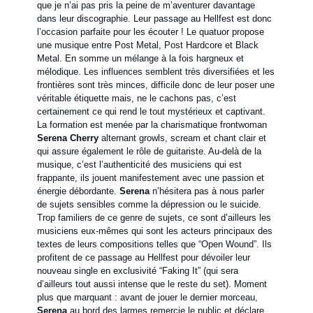
que je n’ai pas pris la peine de m’aventurer davantage
dans leur discographie. Leur passage au Hellfest est donc
l’occasion parfaite pour les écouter ! Le quatuor propose
une musique entre Post Metal, Post Hardcore et Black
Metal. En somme un mélange à la fois hargneux et
mélodique. Les influences semblent très diversifiées et les
frontières sont très minces, difficile donc de leur poser une
véritable étiquette mais, ne le cachons pas, c’est
certainement ce qui rend le tout mystérieux et captivant.
La formation est menée par la charismatique frontwoman
Serena Cherry
alternant growls, scream et chant clair et
qui assure également le rôle de guitariste. Au-delà de la
musique, c’est l’authenticité des musiciens qui est
frappante, ils jouent manifestement avec une passion et
énergie débordante.
Serena
n’hésitera pas à nous parler
de sujets sensibles comme la dépression ou le suicide.
Trop familiers de ce genre de sujets, ce sont d’ailleurs les
musiciens eux-mêmes qui sont les acteurs principaux des
textes de leurs compositions telles que “Open Wound”. Ils
profitent de ce passage au Hellfest pour dévoiler leur
nouveau single en exclusivité “Faking It” (qui sera
d’ailleurs tout aussi intense que le reste du set). Moment
plus que marquant : avant de jouer le dernier morceau,
Serena
au bord des larmes remercie le public et déclare