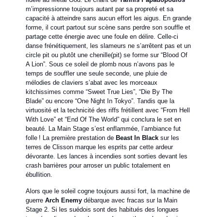
m’impressionne toujours autant par sa propreté et sa
capacité à atteindre sans aucun effort les aigus. En grande
forme, il court partout sur scène sans perdre son souffle et
partage cette énergie avec une foule en délire. Celle-ci
danse frénétiquement, les slameurs ne s’arrêtent pas et un
circle pit ou plutôt une chenille(pit) se forme sur “Blood Of
A Lion”. Sous ce soleil de plomb nous n’avons pas le
temps de souffler une seule seconde, une pluie de
mélodies de claviers s’abat avec les morceaux
kitchissimes comme “Sweet True Lies”, “Die By The
Blade” ou encore “One Night In Tokyo”. Tandis que la
virtuosité et la technicité des riffs frétillent avec “From Hell
With Love” et “End Of The World” qui conclura le set en
beauté. La Main Stage s’est enflammée, l’ambiance fut
folle ! La première prestation de
Beast In Black
sur les
terres de Clisson marque les esprits par cette ardeur
dévorante. Les lances à incendies sont sorties devant les
crash barrières pour arroser un public totalement en
ébullition.
Alors que le soleil cogne toujours aussi fort, la machine de
guerre
Arch Enemy
débarque avec fracas sur la Main
Stage 2. Si les suédois sont des habitués des longues