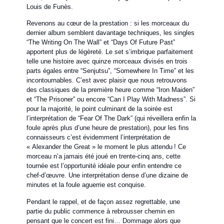
Louis de Funès.
Revenons au cœur de la prestation : si les morceaux du
dernier album semblent davantage techniques, les singles
“The Writing On The Wall” et “Days Of Future Past”
apportent plus de légèreté. Le set s’imbrique parfaitement
telle une histoire avec quinze morceaux divisés en trois
parts égales entre “Senjutsu”, “Somewhere In Time” et les
incontournables. C’est avec plaisir que nous retrouvons
des classiques de la première heure comme “Iron Maiden”
et “The Prisoner” ou encore “Can I Play With Madness”. Si
pour la majorité, le point culminant de la soirée est
l’interprétation de “Fear Of The Dark” (qui réveillera enfin la
foule après plus d’une heure de prestation), pour les fins
connaisseurs c’est évidemment l’interprétation de
« Alexander the Great » le moment le plus attendu ! Ce
morceau n’a jamais été joué en trente-cinq ans, cette
tournée est l’opportunité idéale pour enfin entendre ce
chef-d’œuvre. Une interprétation dense d’une dizaine de
minutes et la foule aguerrie est conquise.
Pendant le rappel, et de façon assez regrettable, une
partie du public commence à rebrousser chemin en
pensant que le concert est fini… Dommage alors que