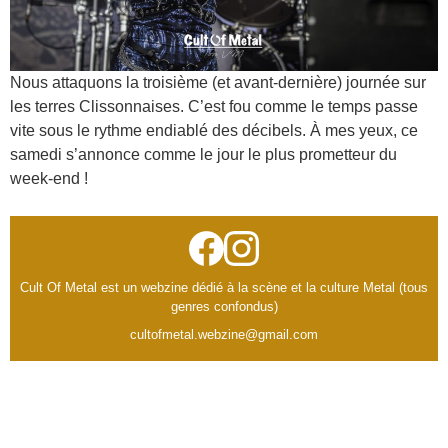
Nous attaquons la troisième (et avant-dernière) journée sur
les terres Clissonnaises. C’est fou comme le temps passe
vite sous le rythme endiablé des décibels. À mes yeux, ce
samedi s’annonce comme le jour le plus prometteur du
week-end !
Cult Of Metal est un webzine dédié à la scène et la culture Metal (tous
genres confondus)
cultofmetal.webzine@gmail.com