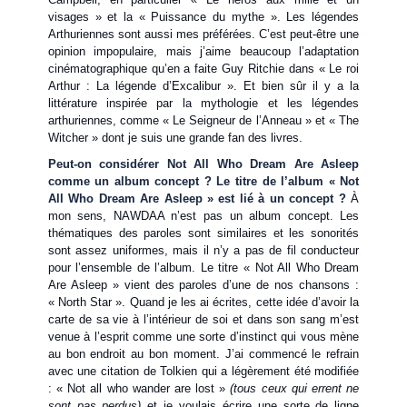
visages » et la « Puissance du mythe ». Les légendes
Arthuriennes sont aussi mes préférées. C’est peut-être une
opinion impopulaire, mais j’aime beaucoup l’adaptation
cinématographique qu’en a faite Guy Ritchie dans « Le roi
Arthur : La légende d’Excalibur ». Et bien sûr il y a la
littérature inspirée par la mythologie et les légendes
arthuriennes, comme « Le Seigneur de l’Anneau » et « The
Witcher » dont je suis une grande fan des livres.
Peut-on considérer Not All Who Dream Are Asleep
comme un album concept ? Le titre de l’album « Not
All Who Dream Are Asleep » est lié à un concept ?
À
mon sens, NAWDAA n’est pas un album concept. Les
thématiques des paroles sont similaires et les sonorités
sont assez uniformes, mais il n’y a pas de fil conducteur
pour l’ensemble de l’album. Le titre « Not All Who Dream
Are Asleep » vient des paroles d’une de nos chansons :
« North Star ». Quand je les ai écrites, cette idée d’avoir la
carte de sa vie à l’intérieur de soi et dans son sang m’est
venue à l’esprit comme une sorte d’instinct qui vous mène
au bon endroit au bon moment. J’ai commencé le refrain
avec une citation de Tolkien qui a légèrement été modifiée
: « Not all who wander are lost »
(tous ceux qui errent ne
sont pas perdus)
et je voulais écrire une sorte de ligne