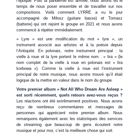
l’époque. Puis la pandémie est arrivée, nous avons eu le
temps de nous poser ensemble et de travailler sur nos
compositions. Voilà comment LYRRE a vu le jour
accompagné de Miłosz (guitare basse) et Tomasz
(batterie) qui ont rejoint le groupe en 2021 et nous avons
commencé à répéter immédiatement.
« Lyre » est une modification du mot « lyre », un
instrument associé aux artistes et à la poésie depuis
l’Antiquité. En polonais, notre instrument principal : la
vielle à roue et la lyre portent le même nom : « lira » (le
nom complet de la vielle à roue en polonais est « lira
korbowa »). Comme la vielle à roue est l’instrument
principal de notre musique, nous avons trouvé qu’il était
logique de la mettre en valeur dans le nom du groupe.
Votre premier album « Not All Who Dream Are Asleep »
est sorti récemment, quels retours avez-vous reçus ?
Les réactions ont été extrêmement positives. Nous avons
reçu de nombreux commentaires et messages de
personnes qui apprécient notre premier album. Nous
remarquons également avec les statistiques des services
de streaming que beaucoup de gens écoutent notre
musique et pour moi, c’est la meilleure chose qui soit.