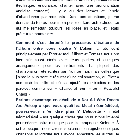
(technique, endurance, chanter avec une prononciation
anglaise correcte). Il y a eu des larmes et l’envie
d’abandonner par moments. Dans ces situations, je me
donnais du temps pour me reposer et faire autre chose, ce
qui me remettait toujours les idées en place, et j’étais
prête à recommencer.
Comment s’est déroulé le processus d’écriture de
l’album entre vous quatre ?
L’album a été écrit
principalement par Piotr et moi. Miłosz et Tomasz nous ont
bien sûr aussi aidés avec leurs parties et quelques
arrangements pour les instruments. La plupart des
chansons ont été écrites par Piotr ou moi, mais celles que
j’aime le plus sont le résultat d’une collaboration, où Piotr a
composé les riffs et où j’ai ajouté les mélodies et les
paroles, comme sur « Chariot of Sun » ou « Peaceful
Chaos ».
Parlons davantage en détail de « Not All Who Dream
Are Asleep » que vous qualifiez Metal néomédiéval,
pouvez-vous m’en dire plus ?
L’étiquette « metal
néomédiéval » est quelque chose que nous avons inventé
pour décrire notre musique pour la campagne Kickster. À
cette époque, nous avons seulement enregistré quelques
chansons et lorsque nous avons enregistré les autres, je