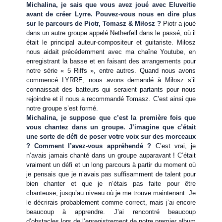
Michalina, je sais que vous avez joué avec Eluveitie
avant de créer Lyrre. Pouvez-vous nous en dire plus
sur le parcours de Piotr, Tomasz & Miłosz ?
Piotr a joué
dans un autre groupe appelé Netherfell dans le passé, où il
était le principal auteur-compositeur et guitariste. Miłosz
nous aidait précédemment avec ma chaîne Youtube, en
enregistrant la basse et en faisant des arrangements pour
notre série « 5 Riffs », entre autres. Quand nous avons
commencé LYRRE, nous avons demandé à Miłosz s’il
connaissait des batteurs qui seraient partants pour nous
rejoindre et il nous a recommandé Tomasz. C’est ainsi que
notre groupe s’est formé.
Michalina, je suppose que c’est la première fois que
vous chantez dans un groupe. J’imagine que c’était
une sorte de défi de poser votre voix sur des morceaux
? Comment l’avez-vous appréhendé ?
C’est vrai, je
n’avais jamais chanté dans un groupe auparavant ! C’était
vraiment un défi et un long parcours à partir du moment où
je pensais que je n’avais pas suffisamment de talent pour
bien chanter et que je n’étais pas faite pour être
chanteuse, jusqu’au niveau où je me trouve maintenant. Je
le décrirais probablement comme correct, mais j’ai encore
beaucoup à apprendre. J’ai rencontré beaucoup
d’obstacles lors de l’enregistrement de notre premier album