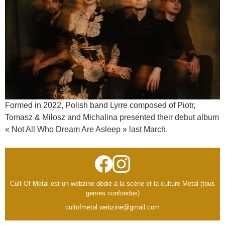
Formed in 2022, Polish band Lyrre composed of Piotr,
Tomasz & Miłosz and Michalina presented their debut album
« Not All Who Dream Are Asleep » last March.
Cult Of Metal est un webzine dédié à la scène et la culture Metal (tous
genres confondus)
cultofmetal.webzine@gmail.com