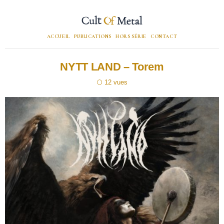
ACCUEIL
PUBLICATIONS
HORS SÉRIE
CONTACT
NYTT LAND – Torem
12