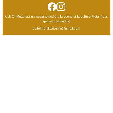
Cult Of Metal est un webzine dédié à la scène et la culture Metal (tous
genres confondus)
cultofmetal.webzine@gmail.com