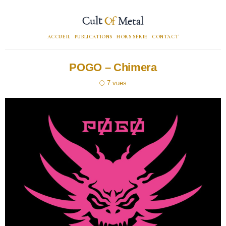
ACCUEIL
PUBLICATIONS
HORS SÉRIE
CONTACT
POGO – Chimera
7