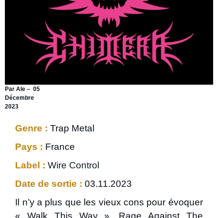
Par Ale – 05
Décembre
2023
Genre :
Trap Metal
Pays :
France
Label :
Wire Control
Date de sortie :
03.11.2023
Il n’y a plus que les vieux cons pour évoquer
« Walk This Way », Rage Against The