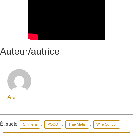
Auteur/autrice
Ale
Étiqueté
,
,
,
Chimera
POGO
Trap Metal
Wire Control