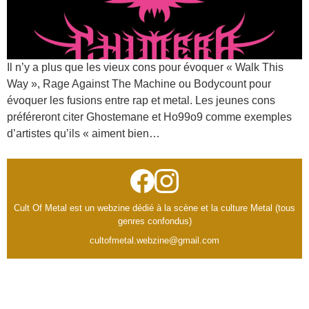
Il n’y a plus que les vieux cons pour évoquer « Walk This
Way », Rage Against The Machine ou Bodycount pour
évoquer les fusions entre rap et metal. Les jeunes cons
préféreront citer Ghostemane et Ho99o9 comme exemples
d’artistes qu’ils « aiment bien…
Cult Of Metal est un webzine dédié à la scène et la culture Metal (tous
genres confondus)
cultofmetal.webzine@gmail.com