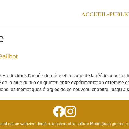
ACCUEIL
PUBLI
–
e
alibot
Productions l’année dernière et la sortie de la réédition « Euch
de la mue du trio en quintet, entre expérimentation et remise 
stions les thématiques élargies de ce nouveau chapitre, jusqu’
etal est un webzine dédié à la scène et la culture Metal (tous genres 