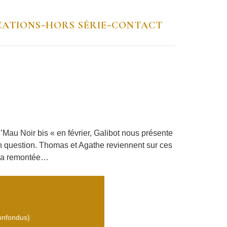
CATIONS
HORS SÉRIE
CONTACT
–
–
’Mau Noir bis « en février, Galibot nous présente
en question. Thomas et Agathe reviennent sur ces
à sa remontée…
confondus)